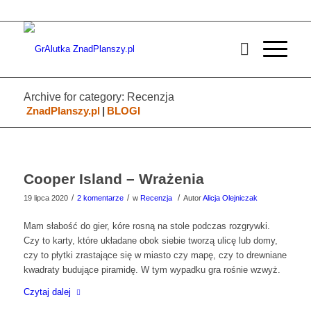
Archive for category: Recenzja
ZnadPlanszy.pl
|
BLOGI
Cooper Island – Wrażenia
/
/
/
19 lipca 2020
2 komentarze
w
Recenzja
Autor
Alicja Olejniczak
Mam słabość do gier, kóre rosną na stole podczas rozgrywki.
Czy to karty, które układane obok siebie tworzą ulicę lub domy,
czy to płytki zrastające się w miasto czy mapę, czy to drewniane
kwadraty budujące piramidę. W tym wypadku gra rośnie wzwyż.
Czytaj dalej