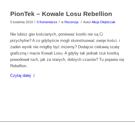
PionTek – Kowale Losu Rebellion
/
/
/
5 kwietnia 2019
0 Komentarze
w
Recenzja
Autor
Alicja Olejniczak
Nie lubisz gier kościanych, ponieważ kostki nie są Ci
przychylne? A co gdybyście mogli skonstruować swoje kości, i
żaden wynik nie mógłby być mizerny? Dodajcie ciekawą szatę
graficzną i macie Kowali Losu. A gdyby tak jednak rzut kostką
powodował ruch, jak za starych, dobrych czasów? Tu pojawia się
Rebellion.
Czytaj dalej