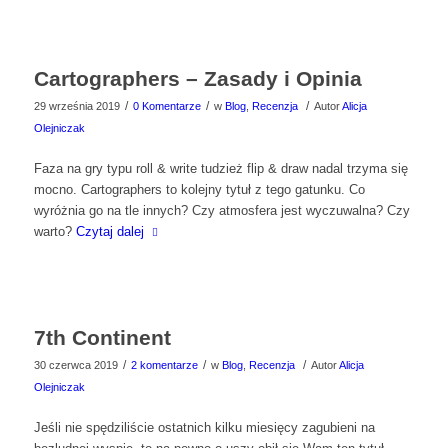
Cartographers – Zasady i Opinia
/
/
/
29 września 2019
0 Komentarze
w
Blog
,
Recenzja
Autor
Alicja
Olejniczak
Faza na gry typu roll & write tudzież flip & draw nadal trzyma się
mocno. Cartographers to kolejny tytuł z tego gatunku. Co
wyróżnia go na tle innych? Czy atmosfera jest wyczuwalna? Czy
warto?
Czytaj dalej
7th Continent
/
/
/
30 czerwca 2019
2 komentarze
w
Blog
,
Recenzja
Autor
Alicja
Olejniczak
Jeśli nie spędziliście ostatnich kilku miesięcy zagubieni na