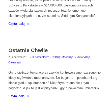
bezludnej wyspie, to na pewno o uszy obił się Wam ten tytuł.
Sukces z Kickstartera – $14.000.000, ulubiona gra wszech
czasów wielu planszowych recenzentów, fenomen gier
eksploracyjnych – o czym szumi na Siódmym Kontynencie?
Czytaj dalej
Ostatnie Chwile
/
/
/
29 czerwca 2019
0 Komentarze
w
Blog
,
Recenzja
Autor
Alicja
Olejniczak
Gry o cięższej tematyce są zwykle kontrowersyjne, szczegòlnie,
kiedy są świetnie mechanicznie. No bo jak to – podoba mi się
sianie głodu i spustoszenia? Niektórym trudno się z tym
pogodzić. A jak to jest w przypadku gry o powolnym umieraniu?
Czytaj dalej