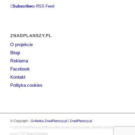
Subscribe
to RSS Feed
ZNADPLANSZY.PL
O projekcie
Blogi
Reklama
Facebook
Kontakt
Polityka cookies
© Copyright -
GrAlutka ZnadPlanszy.pl
|
ZnadPlanszy.pl
© 2013
ZnadPlanszy.pl
Wszystkie prawa zastrzeżone | Serwis stworzony
przez T&Y Board Solution