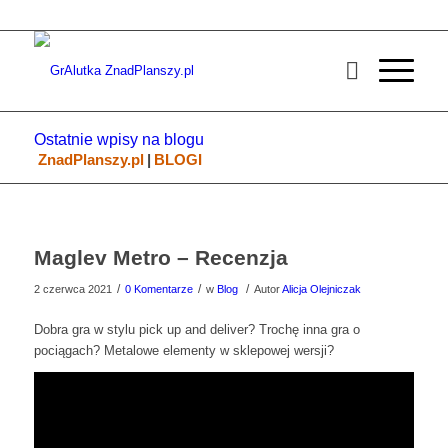
Ostatnie wpisy na blogu
ZnadPlanszy.pl
|
BLOGI
Maglev Metro – Recenzja
/
/
/
2 czerwca 2021
0 Komentarze
w
Blog
Autor
Alicja Olejniczak
Dobra gra w stylu pick up and deliver? Trochę inna gra o
pociągach? Metalowe elementy w sklepowej wersji?