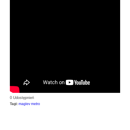
0
Udostępnień
Tagi:
maglev metro