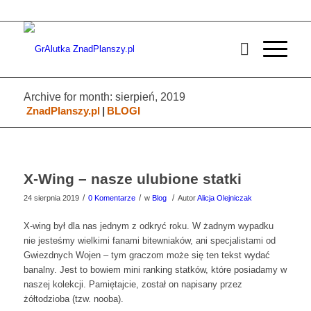
Archive for month: sierpień, 2019
ZnadPlanszy.pl
|
BLOGI
X-Wing – nasze ulubione statki
/
/
/
24 sierpnia 2019
0 Komentarze
w
Blog
Autor
Alicja Olejniczak
X-wing był dla nas jednym z odkryć roku. W żadnym wypadku
nie jesteśmy wielkimi fanami bitewniaków, ani specjalistami od
Gwiezdnych Wojen – tym graczom może się ten tekst wydać
banalny. Jest to bowiem mini ranking statków, które posiadamy w
naszej kolekcji. Pamiętajcie, został on napisany przez
żółtodzioba (tzw. nooba).