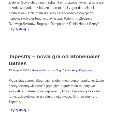
Zielonej Sowy chyba nie trzeba nikomu przedstawiać. Znana jest
przede wszystkim z książek, ale także i z gier dla dzieci i
nastolatków. Dziś mam dla Was cztery wideoinstukcje do
najnowszych gier tego wydawnictwa, Patent na Złodzieja,
Dziewięć Światów, Bogowie Olimpu oraz Robin Hood i Szeryf.
Czytaj dalej
Tapestry – nowa gra od Stonemaier
Games
/
/
/
13 sierpnia 2019
4 komentarze
w
Blog
Autor
Alicja Olejniczak
Przez lata Jamey Stegmaier zdobył moje serce i zaufanie. Lubię
zdecydowaną większość jego gier, a grałam do tej pory we
wszystkie. Zatem nowa zapowiedź, która ukazała się kilka dni
temu, zdecydowanie przykuła moją uwagę. Oto, co wiemy o
Tapestry.
Czytaj dalej