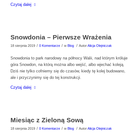
Czytaj dalej
Snowdonia – Pierwsze Wrażenia
/
/
/
18 sierpnia 2019
0 Komentarze
w
Blog
Autor
Alicja Olejniczak
Snowdonia to park narodowy na północy Walii, nad którym króluje
góra Snowdon, na którą można albo wejść, albo wjechać koleją.
Dziś nie tylko cofniemy się do czasów, kiedy tę kolej budowano,
ale i przyczynimy się do tej konstrukcji.
Czytaj dalej
Miesiąc z Zieloną Sową
/
/
/
18 sierpnia 2019
0 Komentarze
w
Blog
Autor
Alicja Olejniczak