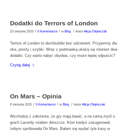
Dodatki do Terrors of London
/
/
/
23 sierpnia 2020
0 Komentarze
w
Blog
Autor
Alicja Olejniczak
Terrors of London to deckbuilder bez udziwnień. Przyjemny dla
oka, prosty i szybki. Wraz z podstawką ukażą się również dwa
dodatki. Czy warto nabyć obydwa, czy może lepiej odpuścić?
Czytaj dalej
On Mars – Opinia
/
/
/
8 sierpnia 2020
0 Komentarze
w
Blog
Autor
Alicja Olejniczak
Wychodzę z założenia, że gry mają bawić, a na samą myśl o
grach Lacerdy miałam dreszcze. Ktoś kiedyś zasugerował,
żebym spròbowała On Mars. Bałam się wydać tyle kasy w