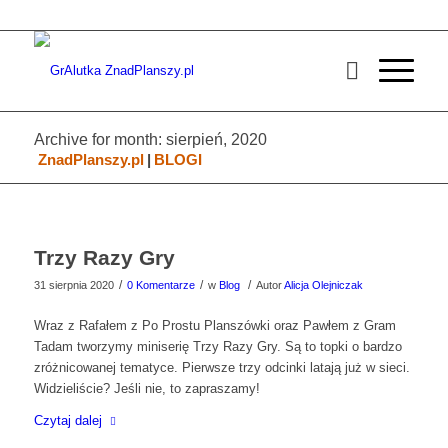
Archive for month: sierpień, 2020
ZnadPlanszy.pl
|
BLOGI
Trzy Razy Gry
/
/
/
31 sierpnia 2020
0 Komentarze
w
Blog
Autor
Alicja Olejniczak
Wraz z Rafałem z Po Prostu Planszówki oraz Pawłem z Gram
Tadam tworzymy miniserię Trzy Razy Gry. Są to topki o bardzo
zróżnicowanej tematyce. Pierwsze trzy odcinki latają już w sieci.
Widzieliście? Jeśli nie, to zapraszamy!
Czytaj dalej